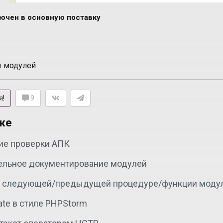
ючен в основную поставку
 модулей
я!
9
же
ие проверки АПК
ельное документирование модулей
к следующей/предыдущей процедуре/функции моду
late в стиле PHPStorm