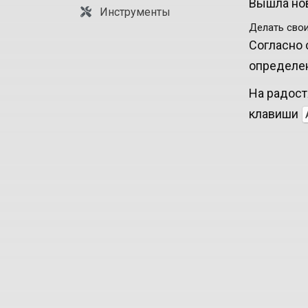
Вышла нов
Инструменты
Делать свои
Согласно 
определен
На радост
клавиши