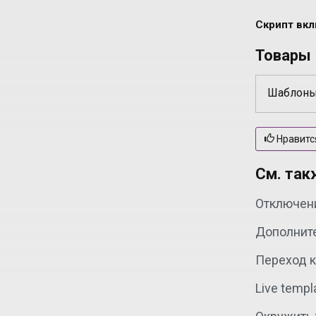
Скрипт вкл
Товары
Шаблоны
Нравитс
См. так
Отключен
Дополнит
Переход 
Live temp