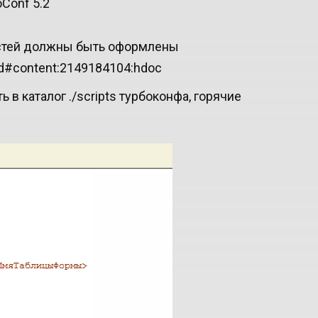
Conf 5.2
остей должны быть оформлены
std#content:2149184104:hdoc
 в каталог ./scripts турбоконфа, горячие