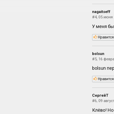
nagaitseff
#4, 05 июня 
У меня бы
Нравится
bolsun
#5, 16 февра
bolsun пе
Нравится
СергейТ
#6, 09 авгус
Клёво! Но