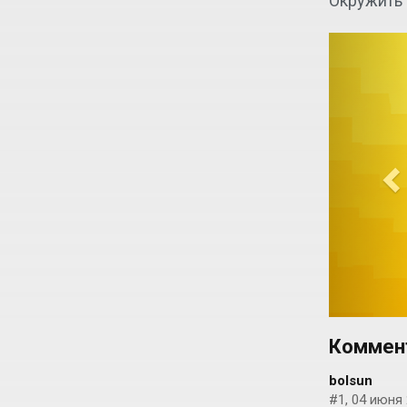
Окружить 
P
r
e
v
i
o
u
s
Коммен
bolsun
#1, 04 июня 