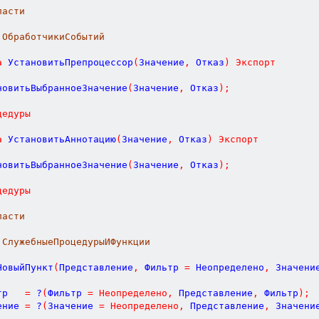
ласти
 ОбработчикиСобытий
а
УстановитьПрепроцессор
(
Значение
,
Отказ
)
Экспорт
ановитьВыбранноеЗначение
(
Значение
,
 Отказ
)
;
цедуры
а
УстановитьАннотацию
(
Значение
,
Отказ
)
Экспорт
ановитьВыбранноеЗначение
(
Значение
,
 Отказ
)
;
цедуры
ласти
 СлужебныеПроцедурыИФункции
НовыйПункт
(
Представление
,
Фильтр
=
Неопределено
,
Значени
тр   
=
 ?
(
Фильтр 
=
Неопределено
,
 Представление
,
 Фильтр
)
;
ение 
=
 ?
(
Значение 
=
Неопределено
,
 Представление
,
 Значени