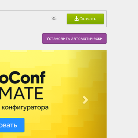
35
Скачать
Установить автоматически
N
e
x
t