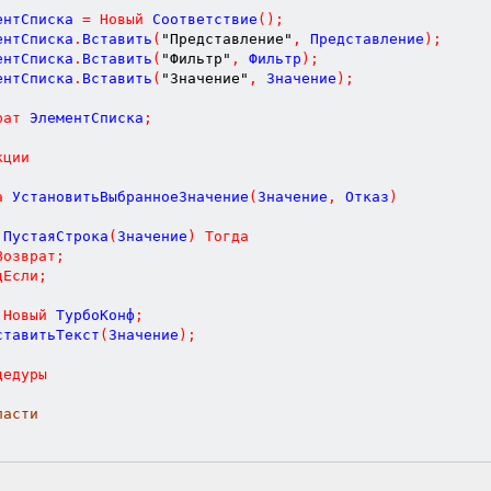
ментСписка 
=
Новый
 Соответствие
(
)
;
ментСписка
.
Вставить
(
"Представление"
,
 Представление
)
;
ментСписка
.
Вставить
(
"Фильтр"
,
 Фильтр
)
;
ментСписка
.
Вставить
(
"Значение"
,
 Значение
)
;
рат
 ЭлементСписка
;
кции
а
УстановитьВыбранноеЗначение
(
Значение
,
Отказ
)
 ПустаяСтрока
(
Значение
)
Тогда
Возврат
;
цЕсли
;
Новый
 ТурбоКонф
;
ставитьТекст
(
Значение
)
;
цедуры
ласти