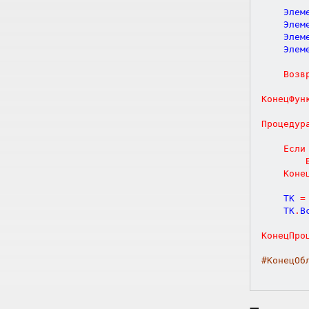
	Эле
	Эле
	Эле
	Эле
Возв
КонецФун
Процедур
Если
Коне
	ТК 
=
	ТК
.
В
КонецПро
#КонецОб