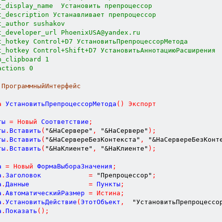
t_display_name  Установить препроцессор
t_description Устанавливает препроцессор
t_author sushakov
t_developer_url PhoenixUSA@yandex.ru
t_hotkey Control+D7 УстановитьПрепроцессорМетода
t_hotkey Control+Shift+D7 УстановитьАннотациюРасширения
n_clipboard 1
actions 0
 ПрограммныйИнтерфейс
а
УстановитьПрепроцессорМетода
(
)
Экспорт
ты 
=
Новый
 Соответствие
;
ты
.
Вставить
(
"&НаСервере"
,
"&НаСервере"
)
;
ты
.
Вставить
(
"&НаСервереБезКонтекста"
,
"&НаСервереБезКонт
ты
.
Вставить
(
"&НаКлиенте"
,
"&НаКлиенте"
)
;
а 
=
Новый
 ФормаВыбораЗначения
;
а
.
Заголовок            
=
"Препроцессор"
;
а
.
Данные               
=
 Пункты
;
а
.
АвтоматическийРазмер 
=
Истина
;
а
.
УстановитьДействие
(
ЭтотОбъект
,
"УстановитьПрепроцессо
а
.
Показать
(
)
;