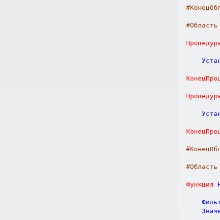
#КонецОб
#Область
Процедур
	Уст
КонецПро
Процедур
	Уст
КонецПро
#КонецОб
#Область
Функция
	Филь
	Знач