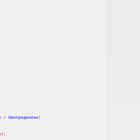
е
=
Неопределено
)
е
)
;