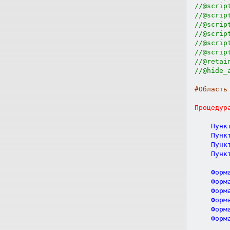
//@scrip
//@scrip
//@scrip
//@scrip
//@scrip
//@scrip
//@retai
//@hide_
#Область
Процедур
	Пунк
	Пунк
	Пунк
	Пунк
	Форм
	Форм
	Форм
	Форм
	Форм
	Форм