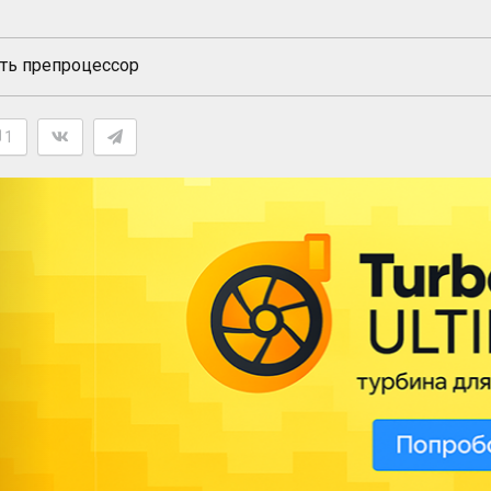
ть препроцессор
1