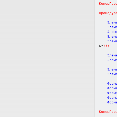
КонецПро
Процедур
	Элем
	Элем
	Элем
	Элем
	Элем
ь"
)
)
;
	Элем
	Элем
	Элем
	Элем
	Форм
	Форм
	Форм
	Форм
	Форм
КонецПро