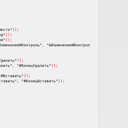
место"
)
)
;
ед"
)
)
;
ле"
)
)
;
ИзменениеИКонтроль"
,
"&ИзменениеИКонтрол
Удалить"
)
)
;
алить"
,
"#КонецУдалить"
)
)
;
"#Вставить"
)
)
;
ставить"
,
"#КонецВставить"
)
)
;
;