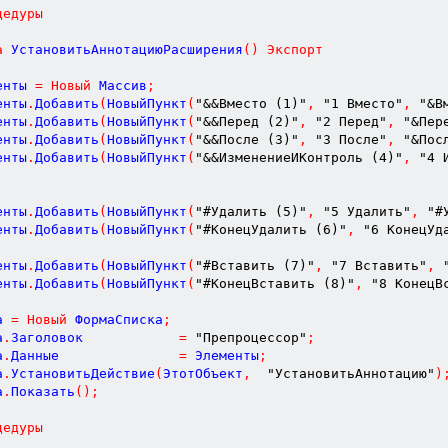
цедуры
а
УстановитьАннотациюРасширения
(
)
Экспорт
енты 
=
Новый
 Массив
;
енты
.
Добавить
(
НовыйПункт
(
"&&Вместо (1)"
,
"1 Вместо"
,
"&В
енты
.
Добавить
(
НовыйПункт
(
"&&Перед (2)"
,
"2 Перед"
,
"&Пер
енты
.
Добавить
(
НовыйПункт
(
"&&После (3)"
,
"3 После"
,
"&Пос
енты
.
Добавить
(
НовыйПункт
(
"&&ИзменениеИКонтроль (4)"
,
"4 
енты
.
Добавить
(
НовыйПункт
(
"#Удалить (5)"
,
"5 Удалить"
,
"#
енты
.
Добавить
(
НовыйПункт
(
"#КонецУдалить (6)"
,
"6 КонецУд
енты
.
Добавить
(
НовыйПункт
(
"#Вставить (7)"
,
"7 Вставить"
,
енты
.
Добавить
(
НовыйПункт
(
"#КонецВставить (8)"
,
"8 КонецВ
а 
=
Новый
 ФормаСписка
;
а
.
Заголовок            
=
"Препроцессор"
;
а
.
Данные               
=
 Элементы
;
а
.
УстановитьДействие
(
ЭтотОбъект
,
"УстановитьАннотацию"
)
а
.
Показать
(
)
;
цедуры