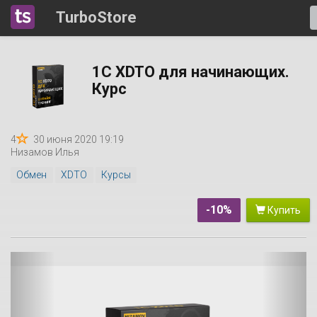
TurboStore
1С XDTO для начинающих.
Курс
4
30 июня 2020 19:19
Низамов Илья
Обмен
XDTO
Курсы
-10%
Купить
P
N
r
e
e
x