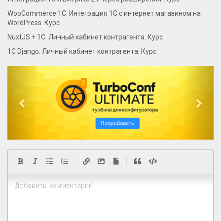
WooCommerce 1C. Интеграция 1C с интернет магазином на
WordPress. Курс
NuxtJS + 1C. Личный кабинет контрагента. Курс
1С Django. Личный кабинет контрагента. Курс
P
N
r
e
e
x
v
t
i
o
u
|
|
s
Добавить комментарий