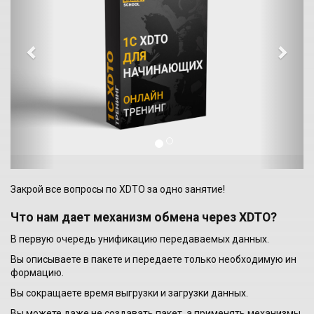
v
t
i
o
u
s
Закрой все вопросы по XDTO за одно занятие!
Что нам дает механизм обмена через XDTO?
В первую очередь унификацию передаваемых данных.
Вы описываете в пакете и передаете только необходимую ин
формацию.
Вы сокращаете время выгрузки и загрузки данных.
Вы можете даже не создавать пакет, а применять механизмы