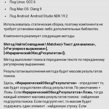
Под Linux: GCC 6
Под Mac OS: Clang 9
Под Android: Android Studio NDK 19.2
Использовалась статическая сборка, поэтому компонента не
требует установки каких-либо дополнительных библиотек.
Компонента реализует следующие методы:
Метод НайтиСовпадения \ Matches(<Текст для анализа>,
[<Регулярное выражение>],
[<ИерархическийОбходРезультатов>]).
Метод выполняет поиск в переданном тексте по переданному
регулярному выражению.
Результатом выполнения метода будет массив результатов
поиска.
Здесь,
<ИерархическийОбходРезультатов>
- определяет то,
как будет осуществлен обход результатов. По умолчанию =
Ложь. Если
ИерархическийОбходРезультатов=Ложь
, тогда
каждый элемент массива результатов поиска - найденная
подгруппа поиска. Если подгрупп нет, то массив будет
содержать один элемент - найденную строку. Если