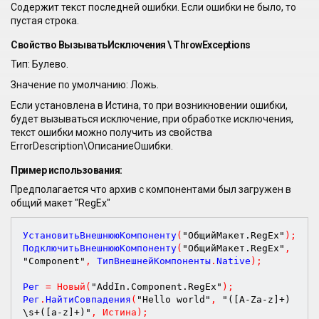
Содержит текст последней ошибки. Если ошибки не было, то
пустая строка.
Свойство ВызыватьИсключения \ ThrowExceptions
Тип: Булево.
Значение по умолчанию: Ложь.
Если установлена в Истина, то при возникновении ошибки,
будет вызываться исключение, при обработке исключения,
текст ошибки можно получить из свойства
ErrorDescription\ОписаниеОшибки.
Пример использования:
Предполагается что архив с компонентами был загружен в
общий макет "RegEx"
УстановитьВнешнююКомпоненту
(
"ОбщийМакет.RegEx"
)
;
ПодключитьВнешнююКомпоненту
(
"ОбщийМакет.RegEx"
,
"Component"
,
 ТипВнешнейКомпоненты
.
Native
)
;
Рег 
=
Новый
(
"AddIn.Component.RegEx"
)
;
Рег
.
НайтиСовпадения
(
"Hello world"
,
"([A-Za-z]+)
\s+([a-z]+)"
,
Истина
)
;