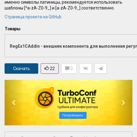
именно символы латиницы, рекомендуется использовать
шаблоны [^a-zA-Z0-9_] и [a-zA-Z0-9_] соответственно.
Страница проекта на GitHub
Товары
RegEx1CAddin - внешняя компонента для выполнения регу
Скачать
22
0
P
N
r
e
e
x
v
t
i
o
u