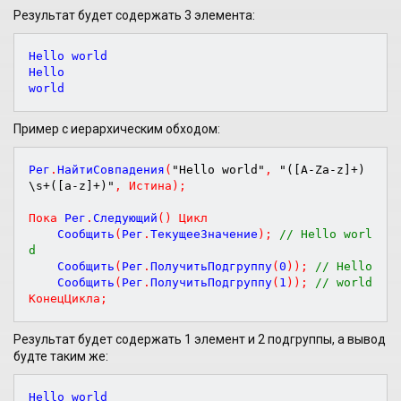
Результат будет содержать 3 элемента:
Hello world  

Hello  

Пример с иерархическим обходом:
Рег
.
НайтиСовпадения
(
"Hello world"
,
"([A-Za-z]+)
\s+([a-z]+)"
,
Истина
)
;
Пока
 Рег
.
Следующий
(
)
Цикл
    Сообщить
(
Рег
.
ТекущееЗначение
)
;
// Hello worl
d  
    Сообщить
(
Рег
.
ПолучитьПодгруппу
(
0
)
)
;
// Hello  
    Сообщить
(
Рег
.
ПолучитьПодгруппу
(
1
)
)
;
// world  
КонецЦикла
;
Результат будет содержать 1 элемент и 2 подгруппы, а вывод
будте таким же:
Hello world  
