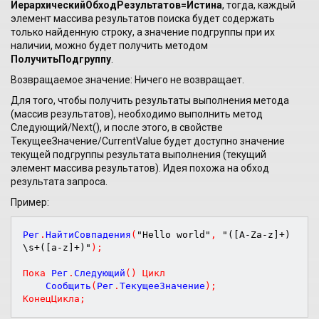
ИерархическийОбходРезультатов=Истина
, тогда, каждый
элемент массива результатов поиска будет содержать
только найденную строку, а значение подгруппы при их
наличии, можно будет получить методом
ПолучитьПодгруппу
.
Возвращаемое значение: Ничего не возвращает.
Для того, чтобы получить результаты выполнения метода
(массив результатов), необходимо выполнить метод
Следующий/Next(), и после этого, в свойстве
ТекущееЗначение/CurrentValue будет доступно значение
текущей подгруппы результата выполнения (текущий
элемент массива результатов). Идея похожа на обход
результата запроса.
Пример:
Рег
.
НайтиСовпадения
(
"Hello world"
,
"([A-Za-z]+)
\s+([a-z]+)"
)
;
Пока
 Рег
.
Следующий
(
)
Цикл
    Сообщить
(
Рег
.
ТекущееЗначение
)
;
КонецЦикла
;