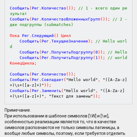
Сообщить
(
Рег
.
Количество
(
)
)
;
// 1 - всего один ре
зультат   
Сообщить
(
Рег
.
КоличествоВложенныхГрупп
(
)
)
;
// 2 - 
две подгруппы (submatches)  
Пока
 Рег
.
Следующий
(
)
Цикл
    Сообщить
(
Рег
.
ТекущееЗначение
)
;
// Hello worl
d     
    Сообщить
(
Рег
.
ПолучитьПодгруппу
(
0
)
)
;
// Hello  
    Сообщить
(
Рег
.
ПолучитьПодгруппу
(
1
)
)
;
// world  
КонецЦикла
;
Сообщить
(
Рег
.
Количество
(
)
)
;
Сообщить
(
Рег
.
Совпадает
(
"Hello world"
,
"([A-Za-z]
+)\s+([a-z]+)"
)
)
;
Сообщить
(
Рег
.
Заменить
(
"Hello world"
,
"([A-Za-z]
+)\s+([a-z]+)"
,
"Текст для замены"
)
)
;
Примечание.
При использовании в шаблоне символов [\W] и [\w],
особенностью реализации является то, что в качестве
символов распознаются не только символы латиницы, а
вообще любые символы, поэтому, если требуется отделить