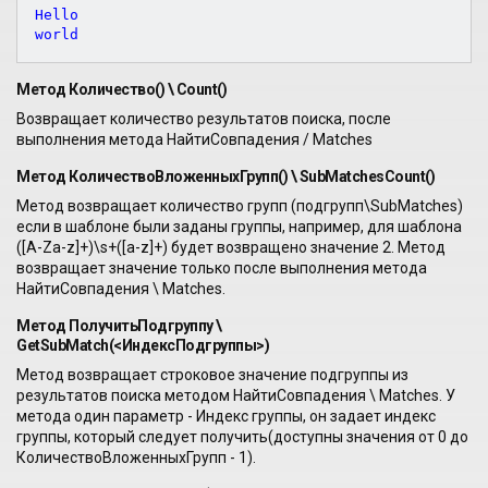
Hello  

Метод Количество() \ Count()
Возвращает количество результатов поиска, после
выполнения метода НайтиСовпадения / Matches
Метод КоличествоВложенныхГрупп() \ SubMatchesCount()
Метод возвращает количество групп (подгрупп\SubMatches)
если в шаблоне были заданы группы, например, для шаблона
([A-Za-z]+)\s+([a-z]+) будет возвращено значение 2. Метод
возвращает значение только после выполнения метода
НайтиСовпадения \ Matches.
Метод ПолучитьПодгруппу \
GetSubMatch(<ИндексПодгруппы>)
Метод возвращает строковое значение подгруппы из
результатов поиска методом НайтиСовпадения \ Matches. У
метода один параметр - Индекс группы, он задает индекс
группы, который следует получить(доступны значения от 0 до
КоличествоВложенныхГрупп - 1).