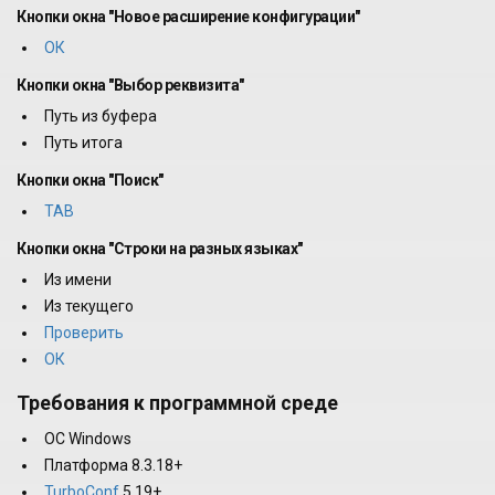
Кнопки окна "Новое расширение конфигурации"
ОК
Кнопки окна "Выбор реквизита"
Путь из буфера
Путь итога
Кнопки окна "Поиск"
TAB
Кнопки окна "Строки на разных языках"
Из имени
Из текущего
Проверить
ОК
Требования к программной среде
ОС Windows
Платформа 8.3.18+
TurboConf
5.19+