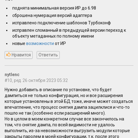
поднята минимальная версия ИР до 6.98
сброшена нумерация версий адаптера
исправлено подключение шаблонов Турбоконф
исправлен сломанный в предыдущей версии переход к
объекту метаданных по полному имени
новые
возможности
от ИР
Нравится
Ответить
nytlenc
#10, ред. 26 октября 2023 05:32
Нужно добавить в описание по установке, что будет
дампиться не только конфигурация, но и все расширения
которые установлены в этой БД тоже, иначе может создаться
впечатление, что процесс снятия дампа зацилклися и что-то
пошло не так (особенно если расширений много).
Но в целом в моем конкретном случае все закончилось на
том, что снятие дампа, по всей видимости не удалось
выполнить, из-за невозможности выгрузить модули которые
закрыты паролем в моей конфигурации, т.к. после этого