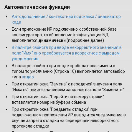
Автоматические функции
Автодополнение / контекстная подсказка / анализатор
кода
Если приложение ИР подключено к собственной базе
конфигуратора, то обновление конфигурации БД
выполняется
динамически
(подробнее далее)
В палитре свойств при вводе некорректного значения в
поле "Имя" оно преобразуется в корректное с выводом
уведомления
В палитре свойств при вводе пробела после имени с
типом по умолчанию (Строка 10) выполняется автовыбор
типа
видео
При открытии окна "Замена" с передачей значения поля
"Искать" тем же значением заполняется поле "Заменить"
При открытии окна "Перейти по номеру строки"
вставляется номер из буфера обмена
При открытии окна "Предметы отладки" при
подключенном приложении ИР выводится уведомление в
случае запрета отладки на сервере или некорректного
протокола отладки