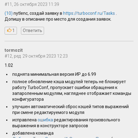
#11, 26 октября 2023 11:39
(10)
nytlenc, создай заявку в
https://turboconf.ru/Tasks
.
Допишу в описание про место для создания заявок.
1
Ответить
tormozit
#12, ред. 29 октября 2023 12:23
1.02
поднята минимальная версия ИР до 6.99
полное обновление кэша модулей теперь не блокирует
работу TurboConf, пропускает ошибки обращения к
запароленным модулям, нагляднее отображает команды
конфигуратора
улучшен автоматический сброс кэшей типов выражений
при смене редактируемого модуля
исправлена
ошибка
редактирования произвольного
выражения в конструкторе запросов
добавлена команда