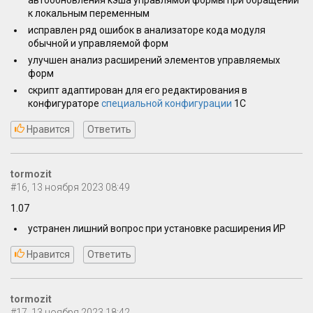
автообновления кэша управлямой формы при обращении
к локальным переменным
исправлен ряд ошибок в анализаторе кода модуля
обычной и управляемой форм
улучшен анализ расширений элементов управляемых
форм
скрипт адаптирован для его редактирования в
конфигураторе
специальной конфигурации
1С
Нравится
Ответить
tormozit
#16, 13 ноября 2023 08:49
1.07
устранен лишний вопрос при установке расширения ИР
Нравится
Ответить
tormozit
#17, 13 ноября 2023 18:42