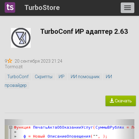
TurboStore
TurboConf ИР адаптер 2.63
9
20 сентября 2023 21:24
Tormozit
TurboConf
Скрипты
ИР
ИИ помощник
ИИ
провайдер
Скачать
P
N
r
e