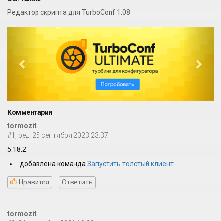
Редактор скрипта для TurboConf 1.08
P
N
r
e
e
x
v
t
i
o
Комментарии
u
tormozit
s
#1, ред. 25 сентября 2023 23:37
5.18.2
добавлена команда
Запустить толстый клиент
Нравится
Ответить
tormozit