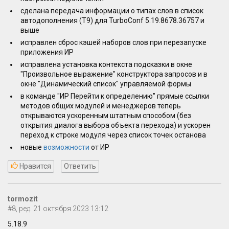
сделана передача информации о типах слов в список
автодополнения (Т9) для TurboConf 5.19.8678.36757 и
выше
исправлен сброс кэшей наборов слов при перезапуске
приложения ИР
исправлена установка контекста подсказки в окне
"Произвольное выражение" конструктора запросов и в
окне "Динамический список" управляемой формы
в команде "ИР Перейти к определению" прямые ссылки
методов общих модулей и менеджеров теперь
открываются ускоренным штатным способом (без
открытия диалога выбора объекта перехода) и ускорен
переход к строке модуля через список точек останова
новые
возможности
от ИР
Нравится
Ответить
tormozit
#8, ред. 21 октября 2023 13:12
5.18.9