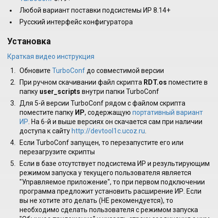
Любой вариант поставки подсистемы ИР 8.14+
Русский интерфейс конфигуратора
Установка
Краткая видео инструкция
Обновите
TurboConf
до совместимой версии
При ручном скачивании файл скрипта
RDT.os
поместите в
папку
user_scripts
внутри папки TurboConf
Для 5-й версии TurboConf рядом с файлом скрипта
поместите папку
ИР
, содержащую
портативный вариант
ИР
. На 6-й и выше версиях он скачается сам при наличии
доступа к сайту
http://devtool1c.ucoz.ru
.
Если TurboConf запущен, то перезапустите его или
перезагрузите скрипты
Если в базе отсутствует подсистема ИР и результирующим
режимом запуска у текущего пользователя является
"Управляемое приложение", то при первом подключении
программа предложит установить расширение ИР. Если
вы не хотите это делать (НЕ рекомендуется), то
необходимо сделать пользователя с режимом запуска