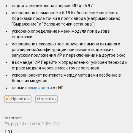
поднята минимальная версия ИР до 6.97
исправлено сломанное в 5.18.5 обновление контекста
подсказки после точки в полях ввода (например окнах
"Выражение" и "Условие точки останова")
ускорено определение имени модуля при вызове
подсказки
исправлено некорректное получение имени активного
расширения/конфигурации при вызове подсказки с
запуском приложения ИР и переключении на другое окно
в команде "ИР Перейти к определению" ускорен переход к
строке модуля через список точек останова
ускорен расчет контекста между методами особенно в
больших модулях
новые
возможности
от ИР
Нравится
Ответить
tormozit
#9, ред. 23 октября 2023 21:51
1.01