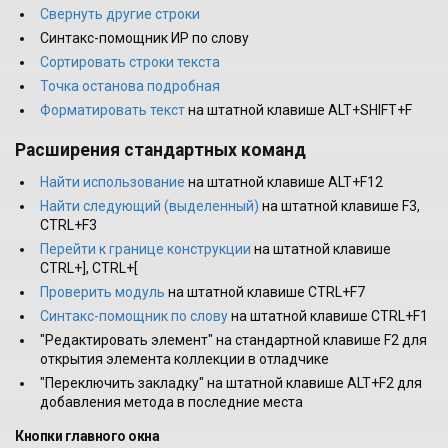
Свернуть другие строки
Синтакс-помощник ИР по слову
Сортировать строки текста
Точка останова подробная
Форматировать текст
на штатной клавише ALT+SHIFT+F
Расширения стандартных команд
Найти использование
на штатной клавише ALT+F12
Найти следующий (выделенный)
на штатной клавише F3,
CTRL+F3
Перейти к границе конструкции
на штатной клавише
CTRL+], CTRL+[
Проверить модуль
на штатной клавише CTRL+F7
Синтакс-помощник по слову
на штатной клавише CTRL+F1
"Редактировать элемент" на стандартной клавише F2 для
открытия элемента коллекции в отладчике
"Переключить закладку" на штатной клавише ALT+F2 для
добавления метода в последние места
Кнопки главного окна