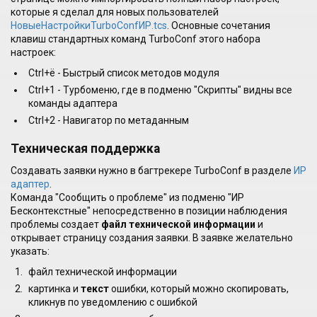
которые я сделал для новых пользователей
НовыеНастройкиTurboConfИР.tcs
. Основные сочетания
клавиш стандартных команд TurboConf этого набора
настроек:
Ctrl+ё - Быстрый список методов модуля
Ctrl+1 - Турбоменю, где в подменю "Скрипты" видны все
команды адаптера
Ctrl+2 - Навигатор по метаданным
Техническая поддержка
Создавать заявки нужно в багтрекере TurboConf в разделе
ИР
адаптер
.
Команда "Сообщить о проблеме" из подменю "ИР
Бесконтекстные" непосредственно в позиции наблюдения
проблемы создает
файл технической информации
и
открывает страницу создания заявки. В заявке желательно
указать:
файл технической информации
картинка и
текст
ошибки, который можно скопировать,
кликнув по уведомлению с ошибкой