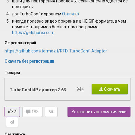
шаги для повторения проблемы, если конечно удается ее
повторить
лог TurboConf с уровнем
Отладка
иногда полезно видео с экрана и в НЕ GIF формате, в чем
поможет например бесплатная программа
https://getsharex.com
Git репозиторий
https://github.com/tormozit/RTD-TurboConf-Adapter
Скачать без регистрации
Товары
944
Скачать
TurboConf ИР адаптер 2.63
7
183
Установить автоматически
См. также