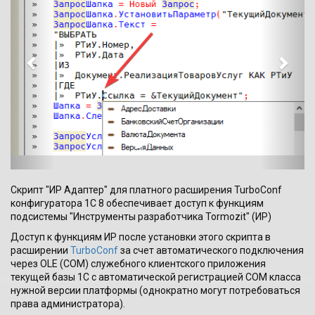
e
x
v
t
i
o
u
s
Cкрипт "ИР Адаптер" для платного расширения TurboConf
конфигуратора 1С 8 обеспечивает доступ к функциям
подсистемы "Инструменты разработчика Tormozit" (ИР)
Доступ к функциям ИР после установки этого скрипта в
расширении
TurboConf
за счет автоматического подключения
через OLE (COM) служебного клиентского приложения
текущей базы 1С с автоматической регистрацией COM класса
нужной версии платформы (однократно могут потребоваться
права администратора).