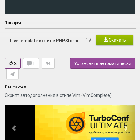
Товары
19
Скачать
Live template в стиле PHPStorm
2
1
Установить автоматически
См. также
Скрипт автодополнения в стиле Vim (VimComplete)
P
N
r
e
e
x
v
t