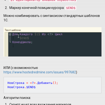
Маркер конечной позиции курсора:
$END$
Можно комбинировать с синтаксисом стандартных шаблонов
1С.
ИЛИ (с возможностью
https://www.hostedredmine.com/issues/997682
)
НовСтрока 
=
<
?
>
.
Добавить
(
)
;
НовСтрока
.
Алгоритм поиска:
Скрипт ищет всех вхождения маркеров.