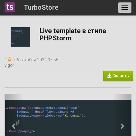
TurboStore
Live template в стиле
PHPStorm
1
06 декабря 2024 07:56
vigor
Скачать
P
N
r
e
e
x
v
t
i