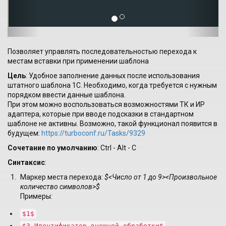
o
u
s
Позволяет управлять последовательностью перехода к
местам вставки при применении шаблона
Цель
: Удобное заполнение данных после использования
штатного шаблона 1С. Необходимо, когда требуется с нужным
порядком ввести данные шаблона.
При этом можно воспользоваться возможностями ТК и ИР
адаптера, которые при вводе подсказки в стандартном
шаблоне не активны. Возможно, такой функционал появится в
будущем:
https://turboconf.ru/Tasks/9329
Сочетание по умолчанию
: Ctrl - Alt - C
Синтаксис
:
Маркер места перехода:
$<Число от 1 до 9><Произвольное
количество символов>$
Примеры:
$1$
$3 Идентификатор внешней обработки$