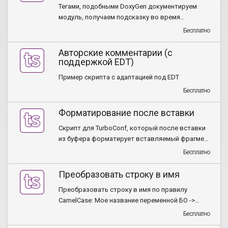
Тегами, подобными DoxyGen документируем
модуль, получаем подсказку во время
разработки.
Бесплатно
Авторские комментарии (с
поддержкой EDT)
Пример скрипта с адаптацией под EDT
Бесплатно
Форматирование после вставки
Скрипт для TurboConf, который после вставки
из буфера форматирует вставляемый фрагмент
кода (например, выравниваются отступы
Бесплатно
относительно окружающего кода).
Преобразовать строку в имя
Преобразовать строку в имя по правилу
CamelCase: Мое название переменной БО ->
МоеНазваниеПеременнойБО
Бесплатно