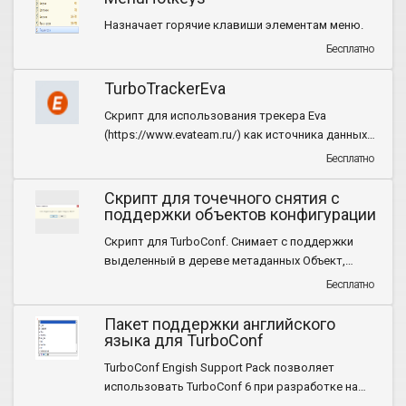
Назначает горячие клавиши элементам меню.
Бесплатно
TurboTrackerEva
Скрипт для использования трекера Eva
(https://www.evateam.ru/) как источника данных
для ТурбоТрекера
Бесплатно
Скрипт для точечного снятия с
поддержки объектов конфигурации
Скрипт для TurboConf. Снимает с поддержки
выделенный в дереве метаданных Объект,
Реквизит, Измерение и т.п.
Бесплатно
Пакет поддержки английского
языка для TurboConf
TurboConf Engish Support Pack позволяет
использовать TurboConf 6 при разработке на
английском языке.