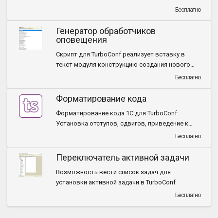
выделено.
Бесплатно
Генератор обработчиков
оповещения
Скрипт для TurboConf реализует вставку в
текст модуля конструкцию создания нового
описания оповещения, а также саму процедуру-
Бесплатно
обработчик для него.
Форматирование кода
Форматирование кода 1С для TurboConf:
Установка отступов, сдвигов, приведение к
каноническому написанию.
Бесплатно
Переключатель активной задачи
Возможность вести список задач для
установки активной задачи в TurboConf
Бесплатно